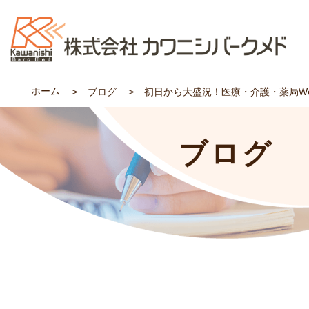
ホーム
ブログ
初日から大盛況！医療・介護・薬局We
ブログ
自動精算機テマサック
クリニック（医科・歯科・薬局・動物病院・